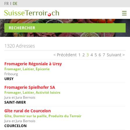
FR
DE
RECHERCHER
1320 Adresses
Précédent
1
2
3
4
5
6
7
Suivant
Fromagerie Régoniale à Ursy
Fromager, Laitier, Epicerie
Fribourg
URSY
Fromagerie Spielhofer SA
Fromager, Laitier, Activité loisirs
Jura et Jura Bernois
SAINT-IMIER
Gîte rural de Courcelon
Gîte, Dormir sur la paille, Produits du Terroir
Jura et Jura Bernois
COURCELON