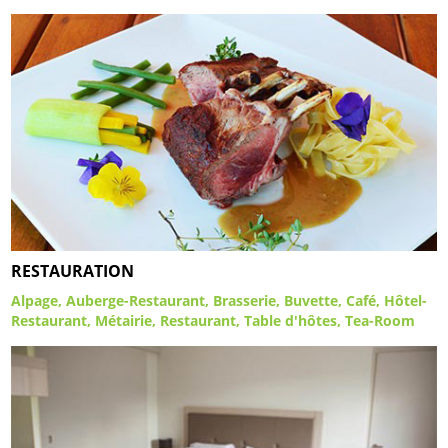
RESTAURATION
Alpage
Auberge-Restaurant
Brasserie
Buvette
Café
Hôtel-
Restaurant
Métairie
Restaurant
Table d'hôtes
Tea-Room