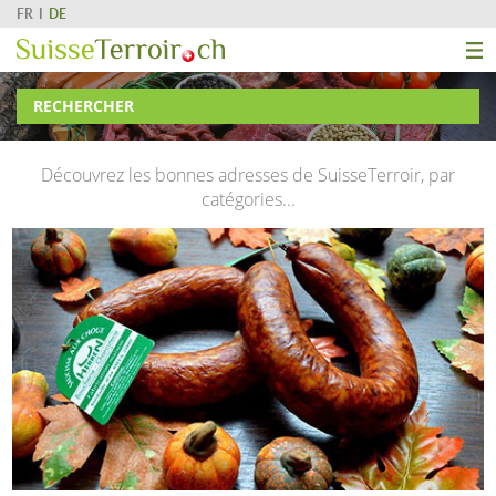
FR
DE
RECHERCHER
Découvrez les bonnes adresses de SuisseTerroir, par
catégories...