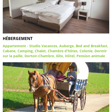
HÉBERGEMENT
Appartement - Studio Vacances
Auberge
Bed and Breakfast
Cabane
Camping
Chalet
Chambre d'hôtes
Colonie
Dormir
sur la paille
Dortoir-Chambre
Gîte
Hôtel
Pension animale