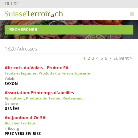
FR
DE
RECHERCHER
1320 Adresses
1
2
3
4
5
6
7
Suivant
Abricots du Valais - Fruitex SA
Fruits et légumes, Produits du Terroir, Epicerie
Valais
SAXON
Association Printemps d'abeilles
Apiculteur, Produits du Terroir, Restaurant
Genève
GENÈVE
Au Jambon d'Or SA
Boucher Traiteur
Fribourg
PREZ-VERS-SIVIRIEZ