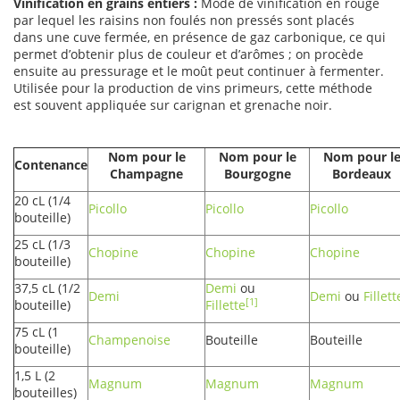
Vinification en grains entiers :
Mode de vinification en rouge
par lequel les raisins non foulés non pressés sont placés
dans une cuve fermée, en présence de gaz carbonique, ce qui
permet d’obtenir plus de couleur et d’arômes ; on procède
ensuite au pressurage et le moût peut continuer à fermenter.
Utilisée pour la production de vins primeurs, cette méthode
est souvent appliquée sur carignan et grenache noir.
Nom pour le
Nom pour le
Nom pour l
Contenance
Champagne
Bourgogne
Bordeaux
20 cL (1/4
Picollo
Picollo
Picollo
bouteille)
25 cL (1/3
Chopine
Chopine
Chopine
bouteille)
37,5 cL (1/2
Demi
ou
Demi
Demi
ou
Fillett
[1]
bouteille)
Fillette
75 cL (1
Champenoise
Bouteille
Bouteille
bouteille)
1,5 L
(2
Magnum
Magnum
Magnum
bouteilles)