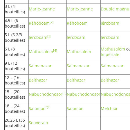
3 L
(4
Marie-Jeanne
Marie-Jeanne
Double magn
bouteilles)
4,5 L
(6
[2]
Réhoboam
Réhoboam
Jéroboam
bouteilles)
5 L
(6 2/3
[3]
Jéroboam
Jéroboam
Jéroboam
bouteilles)
6 L
(8
Mathusalem
o
[4]
Mathusalem
Mathusalem
bouteilles)
Impériale
9 L
(12
Salmanazar
Salmanazar
Salmanazar
bouteilles)
12 L
(16
Balthazar
Balthazar
Balthazar
bouteilles)
15 L
(20
[5]
Nabuchodonosor
Nabuchodonosor
Nabuchodonos
bouteilles)
18 L
(24
[6]
Salomon
Salomon
Melchior
bouteilles)
26,25 L
(35
Souverain
bouteilles)