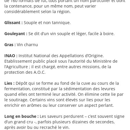
de 160 formats de fût, tous portant un nom particulier et dont
la contenance, pour un même nom, peut varier
considérablement selon la région.
Glissant :
Souple et non tannique.
Gouleyant :
Se dit d’un vin souple et léger, facile à boire.
Gras :
Vin charnu
INAO :
Institut National des Appellations d’Origine.
Etablissement public placé sous l’autorité du Ministère de
l’Agriculture ; il est chargé, entre autres missions, de la
protection des A.O.C.
Lies :
Dépôt qui se forme au fond de la cuve au cours de la
fermentation, constitué par la sédimentation des levures
quand elles ont terminé leur activité. On élimine cette lie par
le soutirage. Certains vins sont élevés sur lies pour les
enrichir en arômes ou leur conserver un aspect perlant.
Long en bouche :
Les saveurs perdurent – c’est souvent signe
d’un grand cru -, parfois plusieurs dizaines de secondes,
après avoir bu ou recraché le vin.