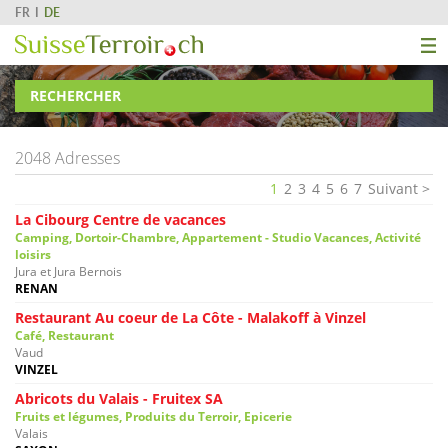
FR
DE
RECHERCHER
2048 Adresses
1
2
3
4
5
6
7
Suivant
La Cibourg Centre de vacances
Camping, Dortoir-Chambre, Appartement - Studio Vacances, Activité
loisirs
Jura et Jura Bernois
RENAN
Restaurant Au coeur de La Côte - Malakoff à Vinzel
Café, Restaurant
Vaud
VINZEL
Abricots du Valais - Fruitex SA
Fruits et légumes, Produits du Terroir, Epicerie
Valais