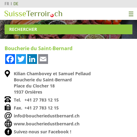
FR
DE
RECHERCHER
Boucherie du Saint-Bernard
Facebook
Twitter
LinkedIn
Email
Kilian Chambovey et Samuel Pellaud
Boucherie du Saint-Bernard
Place du Clocher 18
1937 Orsières
Tel.
+41 27 783 12 15
Fax.
+41 27 783 12 15
info@boucheriedustbernard.ch
www.boucheriedustbernard.ch
Suivez-nous sur Facebook !