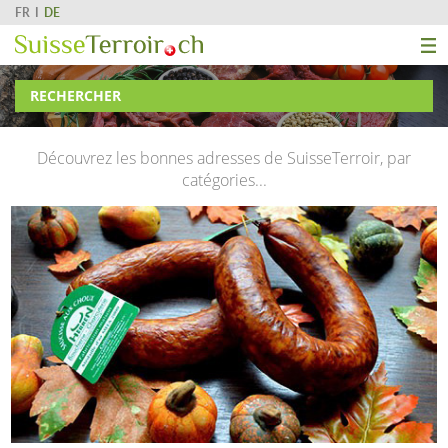
FR
DE
RECHERCHER
Découvrez les bonnes adresses de SuisseTerroir, par
catégories...