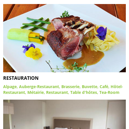
RESTAURATION
Alpage
Auberge-Restaurant
Brasserie
Buvette
Café
Hôtel-
Restaurant
Métairie
Restaurant
Table d'hôtes
Tea-Room