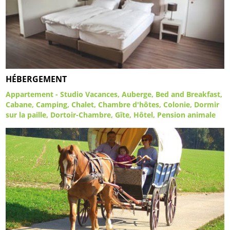
HÉBERGEMENT
Appartement - Studio Vacances
Auberge
Bed and Breakfast
Cabane
Camping
Chalet
Chambre d'hôtes
Colonie
Dormir
sur la paille
Dortoir-Chambre
Gîte
Hôtel
Pension animale