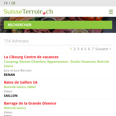
FR
DE
RECHERCHER
154 Adresses
1
2
3
4
5
6
7
Suivant
La Cibourg Centre de vacances
Camping, Dortoir-Chambre, Appartement - Studio Vacances, Activité
loisirs
Jura et Jura Bernois
RENAN
Bains de Saillon SA
Activité loisirs, Hôtel
Valais
SAILLON
Barrage de la Grande Dixence
Activité loisirs
Valais