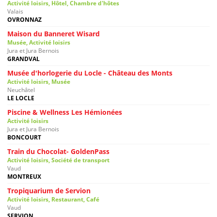
Activité loisirs, Hôtel, Chambre d'hôtes
Valais
OVRONNAZ
Maison du Banneret Wisard
Musée, Activité loisirs
Jura et Jura Bernois
GRANDVAL
Musée d'horlogerie du Locle - Château des Monts
Activité loisirs, Musée
Neuchâtel
LE LOCLE
Piscine & Wellness Les Hémionées
Activité loisirs
Jura et Jura Bernois
BONCOURT
Train du Chocolat- GoldenPass
Activité loisirs, Société de transport
Vaud
MONTREUX
Tropiquarium de Servion
Activité loisirs, Restaurant, Café
Vaud
SERVION