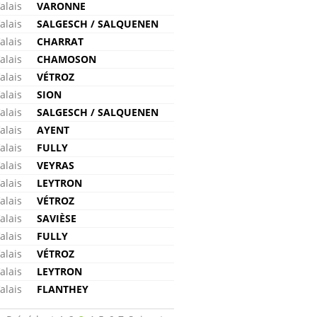
alais
VARONNE
alais
SALGESCH / SALQUENEN
alais
CHARRAT
alais
CHAMOSON
alais
VÉTROZ
alais
SION
alais
SALGESCH / SALQUENEN
alais
AYENT
alais
FULLY
alais
VEYRAS
alais
LEYTRON
alais
VÉTROZ
alais
SAVIÈSE
alais
FULLY
alais
VÉTROZ
alais
LEYTRON
alais
FLANTHEY