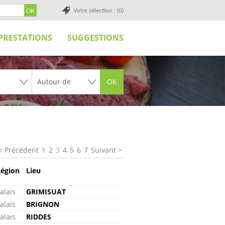
Votre sélection : (0)
PRESTATIONS
SUGGESTIONS
OK
Précédent
1
2
3
4
5
6
7
Suivant
égion
Lieu
alais
GRIMISUAT
alais
BRIGNON
alais
RIDDES