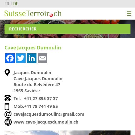
FR
DE
RECHERCHER
Cave Jacques Dumoulin
Facebook
Twitter
LinkedIn
Email
Jacques Dumoulin
Cave Jacques Dumoulin
Route du Belvédère 47
1965 Savièse
Tel.
+41 27 395 37 37
Mob.
+41 78 744 49 55
cavejacquesdumoulin@gmail.com
www.cave-jacquesdumoulin.ch