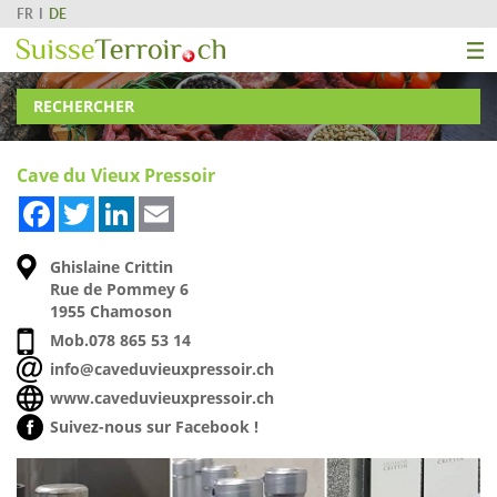
FR
DE
RECHERCHER
Cave du Vieux Pressoir
Facebook
Twitter
LinkedIn
Email
Ghislaine Crittin
Rue de Pommey 6
1955 Chamoson
Mob.
078 865 53 14
info@caveduvieuxpressoir.ch
www.caveduvieuxpressoir.ch
Suivez-nous sur Facebook !