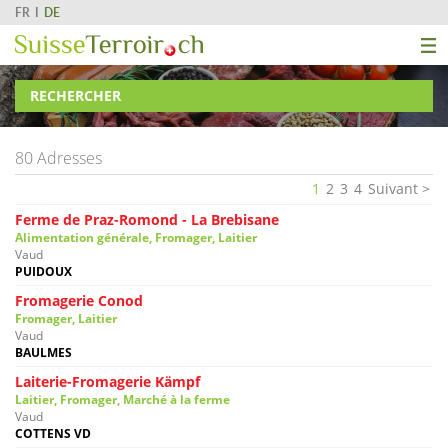
FR
DE
RECHERCHER
80 Adresses
1
2
3
4
Suivant
Ferme de Praz-Romond - La Brebisane
Alimentation générale, Fromager, Laitier
Vaud
PUIDOUX
Fromagerie Conod
Fromager, Laitier
Vaud
BAULMES
Laiterie-Fromagerie Kämpf
Laitier, Fromager, Marché à la ferme
Vaud
COTTENS VD