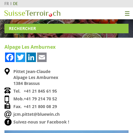
FR
DE
RECHERCHER
Alpage Les Amburnex
Facebook
Twitter
LinkedIn
Email
Pittet Jean-Claude
Alpage Les Amburnex
1384 Brassus
Tel.
+41 21 845 61 95
Mob.
+41 79 214 70 52
Fax.
+41 21 800 08 29
jcm.pittet@bluewin.ch
Suivez-nous sur Facebook !