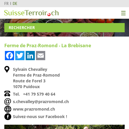
FR
DE
RECHERCHER
Ferme de Praz-Romond - La Brebisane
Facebook
Twitter
LinkedIn
Email
Sylvain Chevalley
Ferme de Praz-Romond
Route de Forel 3
1070 Puidoux
Tel.
+41 79 579 40 64
s.chevalley@prazromond.ch
www.prazromond.ch
Suivez-nous sur Facebook !