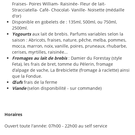
Fraises- Poires William- Raisinée- Fleur de lait-
Stracciatella- Café- Chocolat- Vanille- Noisette (médaille
d'or)
Disponible en gobelets de : 135ml, 500ml, ou 750ml,
2500ml.
Yogourts
aux lait de brebis. Parfums variables selon la
saison : Abricots, fraises, nature, pêche, melba, pommes,
mocca, marron, noix, vanille, poires, pruneaux, rhubarbe,
cerises, myrtilles, raisinée...
Fromages au lait de brebis
: Damier du Forestay (style
Feta), les frais de bret, tomme du Pèlerin, fromage
d’alpage de vache, La Brebiclette (fromage à raclette) ainsi
que la Fondue.
Œufs
frais de la ferme
Viande
(selon disponibilité - sur commande)
Horaires
Ouvert toute l'année: 07h00 - 22h00 au self service