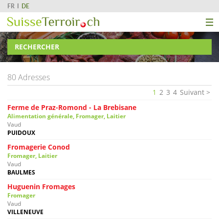
FR
DE
RECHERCHER
80 Adresses
1
2
3
4
Suivant
Ferme de Praz-Romond - La Brebisane
Alimentation générale, Fromager, Laitier
Vaud
PUIDOUX
Fromagerie Conod
Fromager, Laitier
Vaud
BAULMES
Huguenin Fromages
Fromager
Vaud
VILLENEUVE