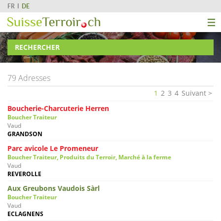
FR
DE
RECHERCHER
79 Adresses
1
2
3
4
Suivant
Boucherie-Charcuterie Herren
Boucher Traiteur
Vaud
GRANDSON
Parc avicole Le Promeneur
Boucher Traiteur, Produits du Terroir, Marché à la ferme
Vaud
REVEROLLE
Aux Greubons Vaudois Sàrl
Boucher Traiteur
Vaud
ECLAGNENS