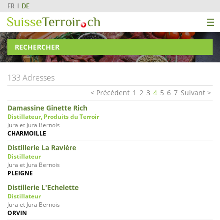
FR
DE
RECHERCHER
133 Adresses
Précédent
1
2
3
4
5
6
7
Suivant
Damassine Ginette Rich
Distillateur, Produits du Terroir
Jura et Jura Bernois
CHARMOILLE
Distillerie La Ravière
Distillateur
Jura et Jura Bernois
PLEIGNE
Distillerie L'Echelette
Distillateur
Jura et Jura Bernois
ORVIN