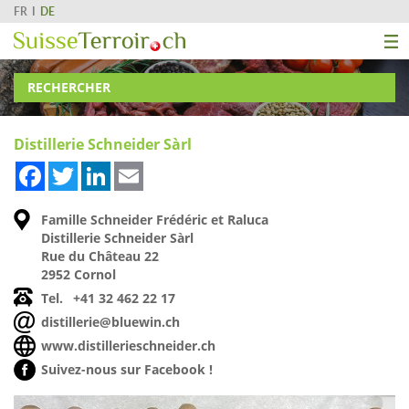
FR
DE
RECHERCHER
Distillerie Schneider Sàrl
Facebook
Twitter
LinkedIn
Email
Famille Schneider Frédéric et Raluca
Distillerie Schneider Sàrl
Rue du Château 22
2952 Cornol
Tel.
+41 32 462 22 17
distillerie@bluewin.ch
www.distillerieschneider.ch
Suivez-nous sur Facebook !