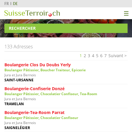
FR
DE
RECHERCHER
133 Adresses
1
2
3
4
5
6
7
Suivant
Boulangerie Clos Du Doubs Yerly
Boulanger Pâtissier, Boucher Traiteur, Epicerie
Jura et Jura Bernois
SAINT-URSANNE
Boulangerie-Confiserie Donzé
Boulanger Pâtissier, Chocolatier Confiseur, Tea-Room
Jura et Jura Bernois
TRAMELAN
Boulangerie-Tea-Room Parrat
Boulanger Pâtissier, Chocolatier Confiseur
Jura et Jura Bernois
SAIGNELÉGIER