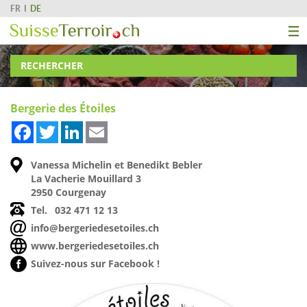
FR
DE
RECHERCHER
Bergerie des Étoiles
Facebook
Twitter
LinkedIn
Email
Vanessa Michelin et Benedikt Bebler
La Vacherie Mouillard 3
2950 Courgenay
Tel.
032 471 12 13
info@bergeriedesetoiles.ch
www.bergeriedesetoiles.ch
Suivez-nous sur Facebook !