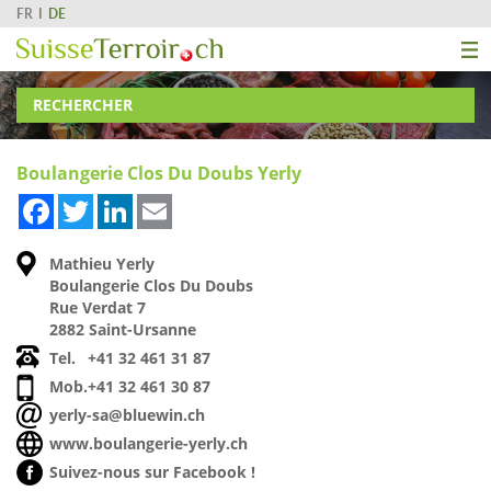
FR
DE
RECHERCHER
Boulangerie Clos Du Doubs Yerly
Facebook
Twitter
LinkedIn
Email
Mathieu Yerly
Boulangerie Clos Du Doubs
Rue Verdat 7
2882 Saint-Ursanne
Tel.
+41 32 461 31 87
Mob.
+41 32 461 30 87
yerly-sa@bluewin.ch
www.boulangerie-yerly.ch
Suivez-nous sur Facebook !