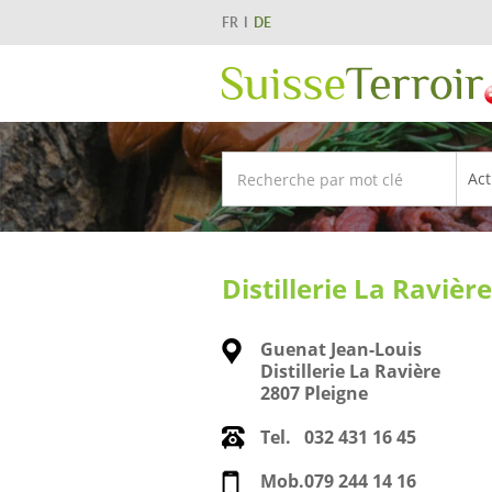
FR
DE
Distillerie La Ravière
Guenat Jean-Louis
Distillerie La Ravière
2807 Pleigne
Tel.
032 431 16 45
Mob.
079 244 14 16