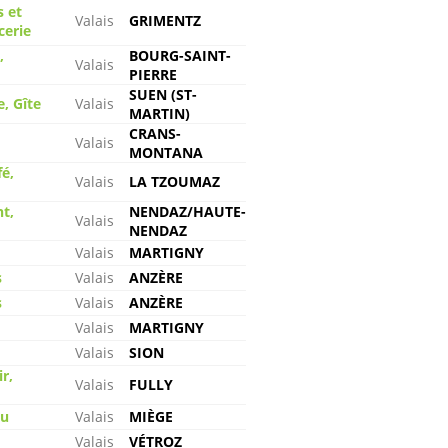
s et
Valais
GRIMENTZ
cerie
,
BOURG-SAINT-
Valais
PIERRE
SUEN (ST-
, Gîte
Valais
MARTIN)
CRANS-
Valais
MONTANA
é,
Valais
LA TZOUMAZ
t,
NENDAZ/HAUTE-
Valais
NENDAZ
Valais
MARTIGNY
s
Valais
ANZÈRE
s
Valais
ANZÈRE
Valais
MARTIGNY
Valais
SION
r,
Valais
FULLY
au
Valais
MIÈGE
Valais
VÉTROZ