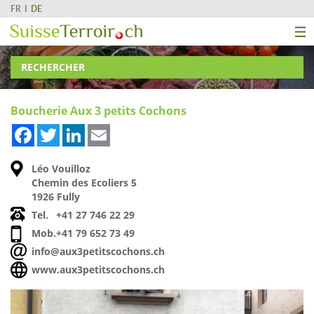
FR
DE
RECHERCHER
Boucherie Aux 3 petits Cochons
Facebook
Twitter
LinkedIn
Email
Léo Vouilloz
Chemin des Ecoliers 5
1926 Fully
Tel.
+41 27 746 22 29
Mob.
+41 79 652 73 49
info@aux3petitscochons.ch
www.aux3petitscochons.ch