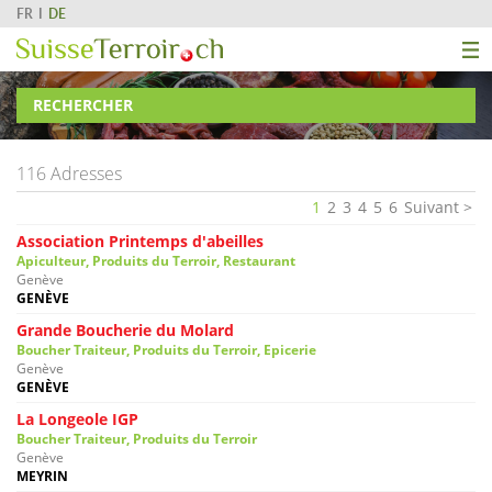
FR
DE
RECHERCHER
116 Adresses
1
2
3
4
5
6
Suivant
Association Printemps d'abeilles
Apiculteur, Produits du Terroir, Restaurant
Genève
GENÈVE
Grande Boucherie du Molard
Boucher Traiteur, Produits du Terroir, Epicerie
Genève
GENÈVE
La Longeole IGP
Boucher Traiteur, Produits du Terroir
Genève
MEYRIN