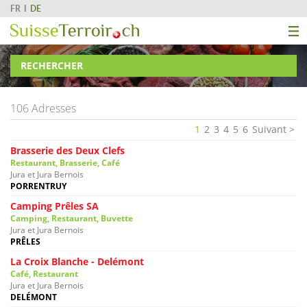
FR
DE
RECHERCHER
106 Adresses
1
2
3
4
5
6
Suivant
Brasserie des Deux Clefs
Restaurant, Brasserie, Café
Jura et Jura Bernois
PORRENTRUY
Camping Prêles SA
Camping, Restaurant, Buvette
Jura et Jura Bernois
PRÊLES
La Croix Blanche - Delémont
Café, Restaurant
Jura et Jura Bernois
DELÉMONT