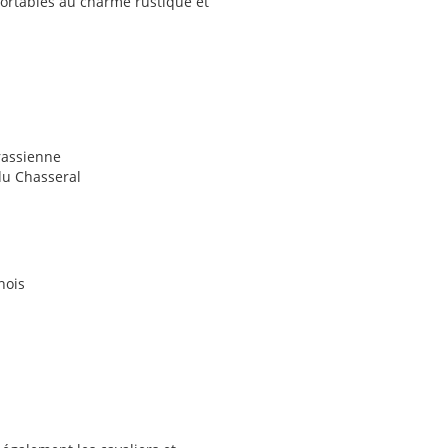
ortables au charme rustique et
rassienne
du Chasseral
nois