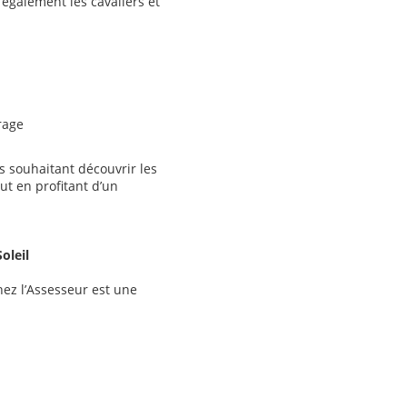
 également les cavaliers et
rage
rs souhaitant découvrir les
ut en profitant d’un
oleil
hez l’Assesseur est une