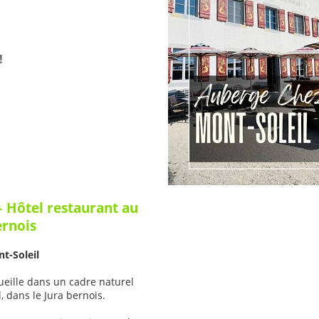
!
– Hôtel restaurant au
ernois
t-Soleil
ueille dans un cadre naturel
 dans le Jura bernois.