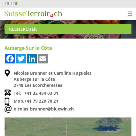
FR
DE
RECHERCHER
Auberge Sur la Côte
Facebook
Twitter
LinkedIn
Email
Nicolas Brunner et Caroline Huguelet
Auberge sur la Côte
2748 Les Ecorcheresses
Tel.
+41 32 484 03 31
Mob.
+41 79 220 70 21
nicolas_brunner@bluewin.ch