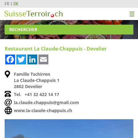
FR
DE
RECHERCHER
Restaurant La Claude-Chappuis - Develier
Facebook
Twitter
LinkedIn
Email
Famille Tschirren
La Claude-Chappuis 1
2802 Develier
Tel.
+41 32 422 14 17
la.claude.chappuis@gmail.com
www.la-claude-chappuis.ch