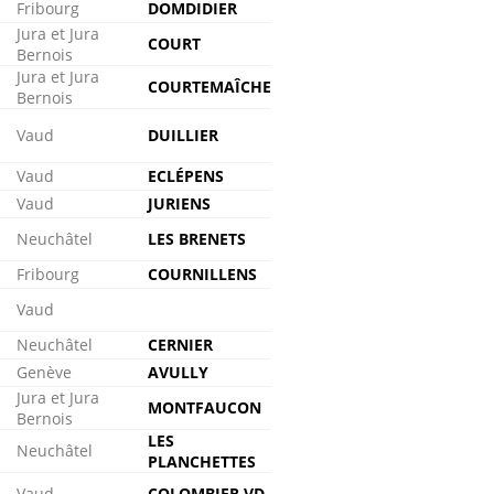
Fribourg
DOMDIDIER
Jura et Jura
COURT
Bernois
Jura et Jura
COURTEMAÎCHE
Bernois
Vaud
DUILLIER
Vaud
ECLÉPENS
Vaud
JURIENS
Neuchâtel
LES BRENETS
Fribourg
COURNILLENS
Vaud
Neuchâtel
CERNIER
Genève
AVULLY
Jura et Jura
MONTFAUCON
Bernois
LES
Neuchâtel
PLANCHETTES
Vaud
COLOMBIER VD