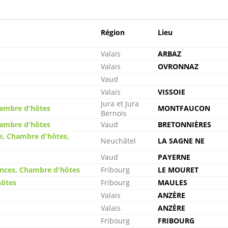
Région
Lieu
Valais
ARBAZ
Valais
OVRONNAZ
Vaud
Valais
VISSOIE
Jura et Jura
hambre d'hôtes
MONTFAUCON
Bernois
hambre d'hôtes
Vaud
BRETONNIÈRES
e, Chambre d'hôtes,
Neuchâtel
LA SAGNE NE
Vaud
PAYERNE
ances, Chambre d'hôtes
Fribourg
LE MOURET
hôtes
Fribourg
MAULES
Valais
ANZÈRE
Valais
ANZÈRE
Fribourg
FRIBOURG