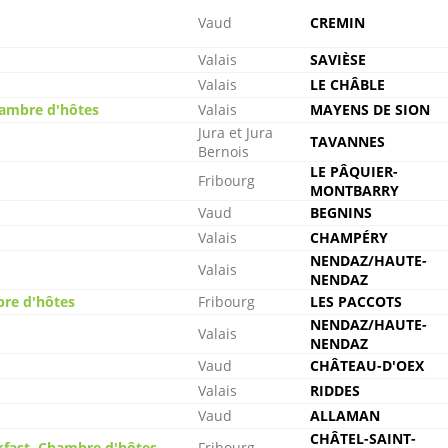
Vaud
CREMIN
Valais
SAVIÈSE
Valais
LE CHÂBLE
hambre d'hôtes
Valais
MAYENS DE SION
Jura et Jura
TAVANNES
Bernois
LE PÂQUIER-
Fribourg
MONTBARRY
Vaud
BEGNINS
Valais
CHAMPÉRY
NENDAZ/HAUTE-
Valais
NENDAZ
bre d'hôtes
Fribourg
LES PACCOTS
NENDAZ/HAUTE-
Valais
NENDAZ
Vaud
CHÂTEAU-D'OEX
Valais
RIDDES
Vaud
ALLAMAN
CHÂTEL-SAINT-
kfast, Chambre d'hôtes
Fribourg