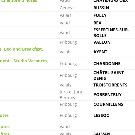
t, Chambre d'hôtes
Vaud
CHÂTEAU-D'OEX
Genève
RUSSIN
Valais
FULLY
Vaud
BEX
ESSERTINES-SUR-
Vaud
ROLLE
Fribourg
VALLON
, Bed and Breakfast,
Valais
AYENT
ent - Studio Vacances,
Fribourg
CHARDONNE
CHÂTEL-SAINT-
Fribourg
DENIS
Valais
TROISTORRENTS
Jura et Jura
PORRENTRUY
Bernois
Fribourg
COURNILLENS
hôtes
Fribourg
LESSOC
hôtes
Vaud
hôtes
Valais
SALVAN