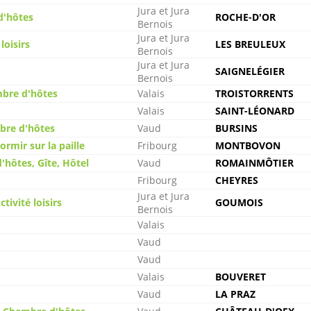
Jura et Jura
d'hôtes
ROCHE-D'OR
Bernois
Jura et Jura
loisirs
LES BREULEUX
Bernois
Jura et Jura
SAIGNELÉGIER
Bernois
mbre d'hôtes
Valais
TROISTORRENTS
Valais
SAINT-LÉONARD
mbre d'hôtes
Vaud
BURSINS
rmir sur la paille
Fribourg
MONTBOVON
'hôtes, Gîte, Hôtel
Vaud
ROMAINMÔTIER
Fribourg
CHEYRES
Jura et Jura
ivité loisirs
GOUMOIS
Bernois
Valais
Vaud
Vaud
Valais
BOUVERET
Vaud
LA PRAZ