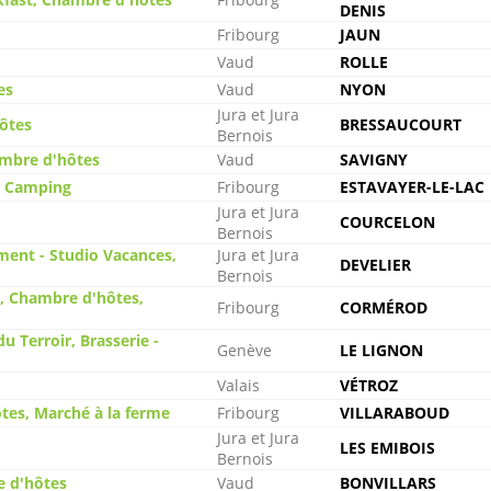
DENIS
Fribourg
JAUN
Vaud
ROLLE
es
Vaud
NYON
Jura et Jura
hôtes
BRESSAUCOURT
Bernois
ambre d'hôtes
Vaud
SAVIGNY
, Camping
Fribourg
ESTAVAYER-LE-LAC
Jura et Jura
COURCELON
Bernois
ent - Studio Vacances,
Jura et Jura
DEVELIER
Bernois
es, Chambre d'hôtes,
Fribourg
CORMÉROD
u Terroir, Brasserie -
Genève
LE LIGNON
Valais
VÉTROZ
tes, Marché à la ferme
Fribourg
VILLARABOUD
Jura et Jura
LES EMIBOIS
Bernois
e d'hôtes
Vaud
BONVILLARS