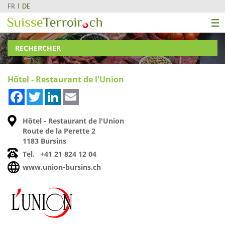
FR
DE
RECHERCHER
Hôtel - Restaurant de l'Union
Facebook
Twitter
LinkedIn
Email
Hôtel - Restaurant de l'Union
Route de la Perette 2
1183 Bursins
Tel.
+41 21 824 12 04
www.union-bursins.ch