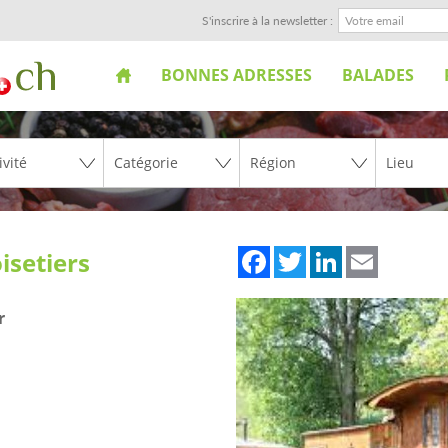
S'inscrire à la newsletter :
BONNES ADRESSES
BALADES
Facebook
Twitter
LinkedIn
Email
isetiers
r