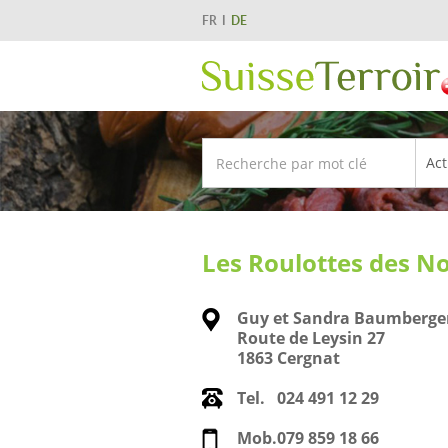
FR
DE
Les Roulottes des No
Guy et Sandra Baumberge
Route de Leysin 27
1863 Cergnat
Tel.
024 491 12 29
Mob.
079 859 18 66