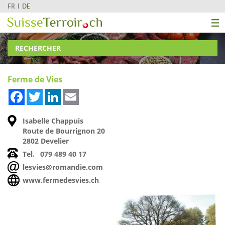
FR
DE
RECHERCHER
Ferme de Vies
Facebook
Twitter
LinkedIn
Email
Isabelle Chappuis
Route de Bourrignon 20
2802 Develier
Tel.
079 489 40 17
lesvies@romandie.com
www.fermedesvies.ch