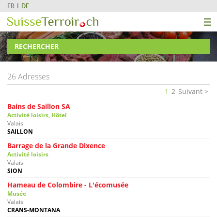
FR
DE
RECHERCHER
26 Adresses
1
2
Suivant
Bains de Saillon SA
Activité loisirs, Hôtel
Valais
SAILLON
Barrage de la Grande Dixence
Activité loisirs
Valais
SION
Hameau de Colombire - L'écomusée
Musée
Valais
CRANS-MONTANA