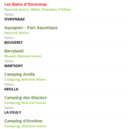
Les Bains d'Ovronnaz
Activité loisirs, Hôtel, Chambre d'hôtes
Valais
OVRONNAZ
Aquaparc - Parc Aquatique
Activité loisirs
Valais
BOUVERET
Barryland
Musée, Activité loisirs
Valais
MARTIGNY
Camping Arolla
Camping, Activité loisirs
Valais
AROLLA
Camping des Glaciers
Camping, Activité loisirs
Valais
LA FOULY
Camping d'Evolène
Camping, Activité loisirs