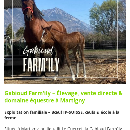
Gabioud Farm’ily – Élevage, vente directe &
domaine équestre à Martigny
Exploitation familiale – Bœuf IP-SUISSE, œufs & école à la
ferme
Située à Martigny, au lieu-dit Le Guercet, la Gabioud Farm’ily