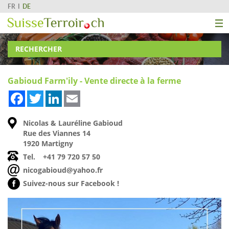
FR
DE
RECHERCHER
Gabioud Farm'ily - Vente directe à la ferme
Facebook
Twitter
LinkedIn
Email
Nicolas & Lauréline Gabioud
Rue des Viannes 14
1920 Martigny
Tel.
+41 79 720 57 50
nicogabioud@yahoo.fr
Suivez-nous sur Facebook !