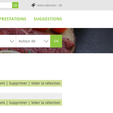
Votre sélection : (0)
PRESTATIONS
SUGGESTIONS
OK
ami
|
Supprimer
|
Vider la sélection
ami
|
Supprimer
|
Vider la sélection