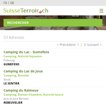
FR
DE
RECHERCHER
53 Adresses
Précédent
1
2
3
Suivant
Camping du Lac - Gumefens
Camping, Activité Equestre
Fribourg
GUMEFENS
Camping du Lac de Joux
Camping, Buvette
Vaud
LE SENTIER
Camping du Raimeux
Camping, Dortoir-Chambre, Activité loisirs
Jura et Jura Bernois
REBEUVELIER