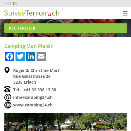
FR
DE
RECHERCHER
Camping Mon Plaisir
Facebook
Twitter
LinkedIn
Email
Roger & Christine Marti
Rue Galsstrasse 26
3235 Erlach
Tel.
+41 32 338 13 58
info@camping24.ch
www.camping24.ch