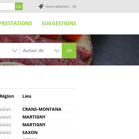
Votre sélection : (0)
PRESTATIONS
SUGGESTIONS
OK
Région
Lieu
Valais
CRANS-MONTANA
Valais
MARTIGNY
Valais
MARTIGNY
Valais
SAXON