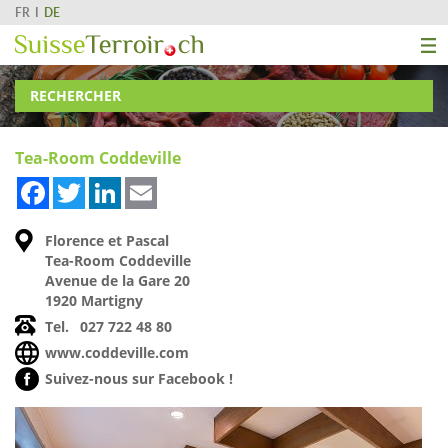
FR
DE
RECHERCHER
Tea-Room Coddeville
Facebook
Twitter
LinkedIn
Email
Florence et Pascal
Tea-Room Coddeville
Avenue de la Gare 20
1920 Martigny
Tel.
027 722 48 80
www.coddeville.com
Suivez-nous sur Facebook !