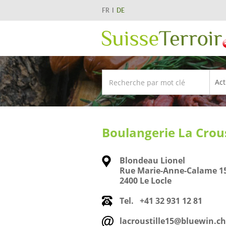
FR
DE
Boulangerie La Crous
Blondeau Lionel
Rue Marie-Anne-Calame 1
2400 Le Locle
Tel.
+41 32 931 12 81
lacroustille15@bluewin.ch