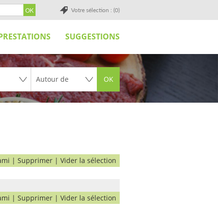
Votre sélection : (0)
PRESTATIONS
SUGGESTIONS
OK
ami
|
Supprimer
|
Vider la sélection
ami
|
Supprimer
|
Vider la sélection