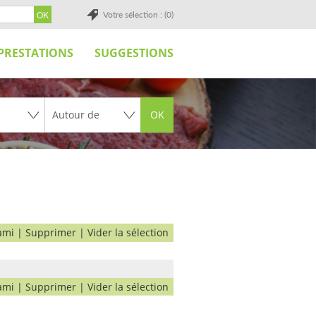
Votre sélection : (0)
PRESTATIONS
SUGGESTIONS
OK
ami
|
Supprimer
|
Vider la sélection
ami
|
Supprimer
|
Vider la sélection