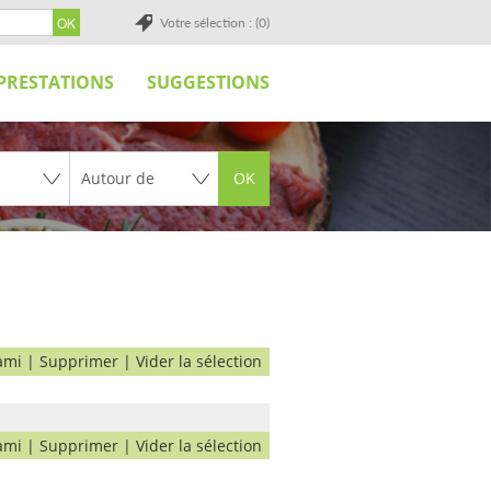
Votre sélection : (0)
PRESTATIONS
SUGGESTIONS
OK
ami
|
Supprimer
|
Vider la sélection
ami
|
Supprimer
|
Vider la sélection