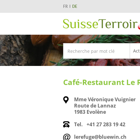
FR
DE
Café-Restaurant Le 
Mme Véronique Vuignier
Route de Lannaz
1983 Evolène
Tel.
+41 27 283 19 42
lerefuge@bluewin.ch