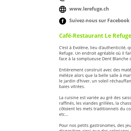
www.lerefuge.ch
Suivez-nous sur Facebook 
Café-Restaurant Le Refug
C’est à Evolène, lieu d’authenticité, 
Refuge. Un endroit agréable où il fait
face à la somptueuse Dent Blanche 
Entièrement construit avec des matér
mélèze alors que la belle salle à ma
le jardin d’hiver, un soleil réchauff
baies vitrées.
La cuisine est variée au gré des sais
raffinés, les viandes grillées, la chas
côtoient les mets traditionnels du coi
etc…
Pour nos petits gastronomes, des jeu
disposition ainsi que des coloriages 