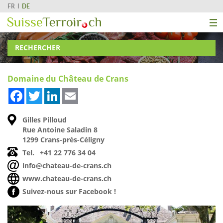
FR
DE
RECHERCHER
Domaine du Château de Crans
Facebook
Twitter
LinkedIn
Email
Gilles Pilloud
Rue Antoine Saladin 8
1299 Crans-près-Céligny
Tel.
+41 22 776 34 04
info@chateau-de-crans.ch
www.chateau-de-crans.ch
Suivez-nous sur Facebook !