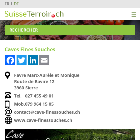
FR
DE
RECHERCHER
Caves Fines Souches
Facebook
Twitter
LinkedIn
Email
Favre Marc-Aurèle et Monique
Route de Ravire 12
3960 Sierre
Tel.
027 455 49 01
Mob.
079 964 15 05
contact@cave-finessouches.ch
www.cave-finessouches.ch