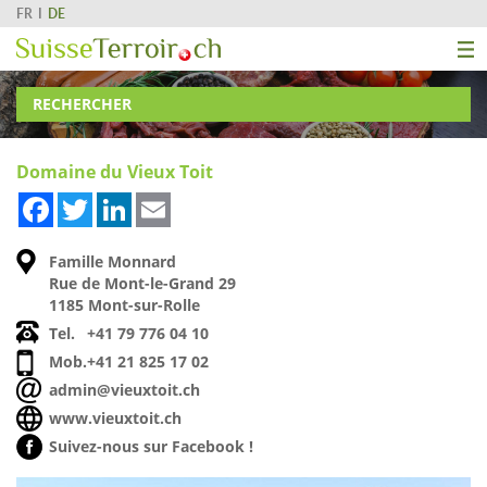
FR
DE
RECHERCHER
Domaine du Vieux Toit
Facebook
Twitter
LinkedIn
Email
Famille Monnard
Rue de Mont-le-Grand 29
1185 Mont-sur-Rolle
Tel.
+41 79 776 04 10
Mob.
+41 21 825 17 02
admin@vieuxtoit.ch
www.vieuxtoit.ch
Suivez-nous sur Facebook !