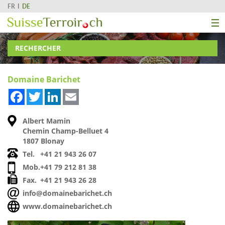
FR
DE
RECHERCHER
Domaine Barichet
Facebook
Twitter
LinkedIn
Email
Albert Mamin
Chemin Champ-Belluet 4
1807 Blonay
Tel.
+41 21 943 26 07
Mob.
+41 79 212 81 38
Fax.
+41 21 943 26 28
info@domainebarichet.ch
www.domainebarichet.ch